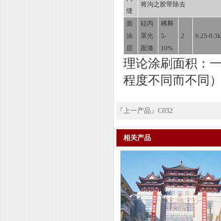
将沟之胶带除去
缝
面
硅丙
稀释
涂
罩光
5-
2
0.25-0.3
层
面漆
10%
理论涂刷面积：
程度不同而不同
『上一产品』C032
相关产品