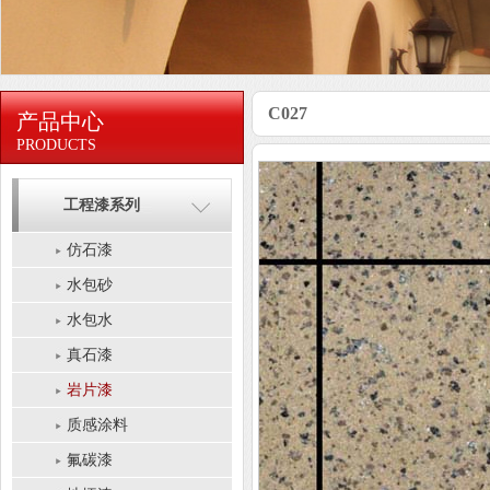
C027
产品中心
PRODUCTS
工程漆系列
仿石漆
水包砂
水包水
真石漆
岩片漆
质感涂料
氟碳漆