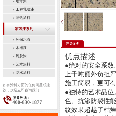
地坪漆
工程乳胶漆
隔热涂料
家装漆系列
环保水漆
木器漆
优点描述
乳胶漆
●
绝对的安全系数
艺术涂料
防水涂料
上千吨额外负担
施工简易，更可
如有涂料方面的任何问题或建
议，欢迎立即咨询我们
●
独特的艺术品位
服务热线：
色、抗渗防裂性
400-830-1877
纹效果超越了枯