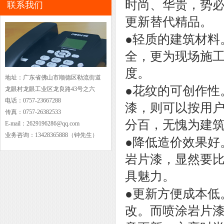
时尚、华贵，势
联系我们
更新替代精品。
●
轻质的建筑材料
全，更为现场施
度。
地址：广东省佛山市顺德区勒流街道
●
花纹的可创作性
龙眼村龙眼工业区龙良路43号之六
电话：0757-23667288
漆，则可以按用
传真：0757-26382533
分百，无愧为建
E-mail：2629196286@qq.com
业务咨询：13428365888（钟先生）
●
降低造价效果好
岩片漆，显然要
具魅力。
●
更新方便成本低
改。而喷涂岩片