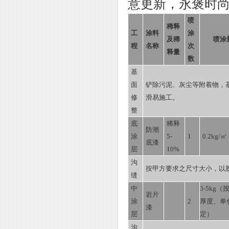
意更新，永褒时
喷
稀释
工
涂料
涂
及稀
喷涂量
程
名称
次
释量
数
基
面
铲除污泥、灰尘等附着物，基
修
滑易施工。
整
底
稀释
防潮
涂
5-
1
0.2kg/㎡
底漆
层
10%
沟
按甲方要求之尺寸大小，以
缝
中
3-5kg
岩片
涂
2
厚度、单
漆
层
定）
沟