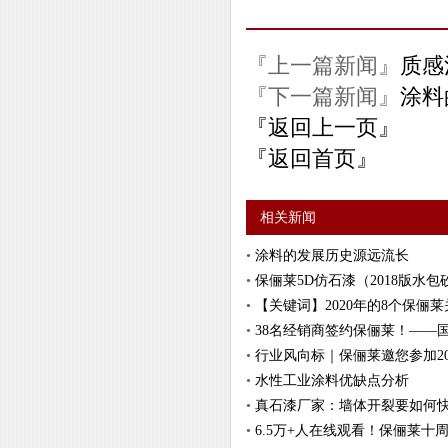
『上一篇新闻』
质感
『下一篇新闻』
涂料
『返回上一页』
『返回首页』
相关新闻
•
涂料的发展历史源远流长
•
保俪莱5D仿石漆（2018版水包
•
【关键词】2020年的8个保俪
•
38名经销商签约保俪莱！——
•
行业风向标｜保俪莱邀您参加20
•
水性工业涂料优缺点分析
•
真石漆厂家：墙体开裂要如何
•
6.5万+人在线观看！保俪莱十