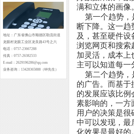
满和立体的画像
第一个趋势，
断下降。这一趋
及，甚至硬件设
地址：广东省佛山市顺德区勒流街道
龙眼村龙眼工业区龙良路43号之六
浏览网页和搜索
电话：0757-23667288
加灵活，成本上
传真：0757-26382533
E-mail：2629196286@qq.com
主可以知道每一
业务咨询：13428365888（钟先生）
第二个趋势，
的广告。而基于
的发展应该比例
素影响的，一方
用户的决策是很
中可以发现，最
化效果是最好的