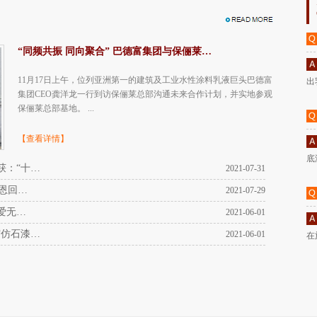
“同频共振 同向聚合” 巴德富集团与保俪莱…
11月17日上午，位列亚洲第一的建筑及工业水性涂料乳液巨头巴德富
出
集团CEO龚洋龙一行到访保俪莱总部沟通未来合作计划，并实地参观
保俪莱总部基地。 ...
【查看详情】
底
获：“十…
2021-07-31
感恩回…
2021-07-29
爱无…
2021-06-01
“仿石漆…
2021-06-01
在