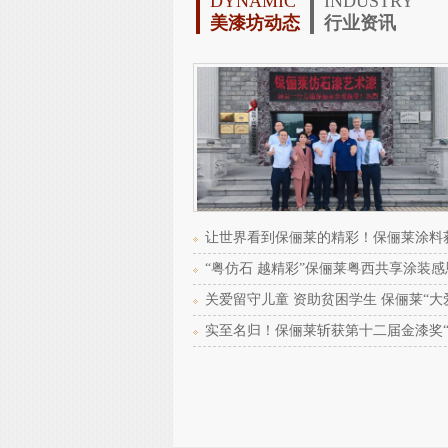
DYNAMIC
INDUSTRY
美漆坊动态
行业资讯
让世界看到保俪莱的精彩！保俪莱涂料
“粤仿石 越精彩”保俪莱粤西共享涂装
关爱留守儿童 资助贫困学生 保俪莱“大
实至名归！保俪莱斩获第十二届金漆奖