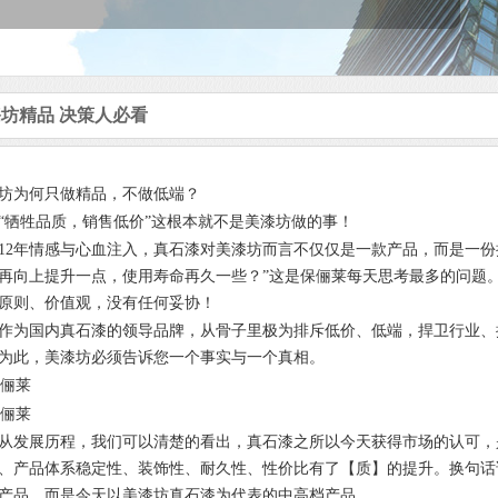
坊精品 决策人必看
坊为何只做精品，不做低端？
牲品质，销售低价”这根本就不是
美漆坊
做的事！
年情感与心血注入，真石漆对
美漆坊
而言不仅仅是一款产品，而是一份
再向上提升一点，使用寿命再久一些？”这是保俪莱每天思考最多的问题
原则、价值观，没有任何妥协！
国内真石漆的领导品牌，从骨子里极为排斥低价、低端，捍卫行业、
为此，
美漆坊
必须告诉您一个事实与一个真相。
展历程，我们可以清楚的看出，真石漆之所以今天获得市场的认可，是
、产品体系稳定性、装饰性、耐久性、性价比有了【质】的提升。换句话
产品，而是今天以
美漆坊
真石漆为代表的中高档产品。