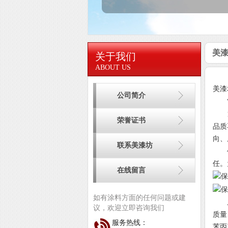
美漆
关于我们
ABOUT US
美漆
公司简介
“牺
12
荣誉证书
品质
向、
联系美漆坊
作为
任。
在线留言
如有涂料方面的任何问题或建
从发
议，欢迎立即咨询我们
质量
服务热线：
苯丙